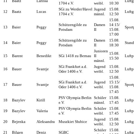
11
Baatz
Larissa
Luftg
1704 e.V.
weibl.
10:30
SGi zu Werder/Havel
Jugend
15.08.
12
Baatz
Lucas
Luftg
1704 e.V.
männl.
12:50
15.08.
Schützengilde zu
Damen
14:15/
13
Baier
Peggy
Sport
Potsdam
II
15.08.
17:00
Schützengilde zu
Damen
15.08.
14
Baier
Peggy
Stand
Potsdam
II
18:30
Junioren
15.08.
15
Barent
Benedikt
SGi 1418 zu Bernau
II
Luftp
15:50
männl.
SGi Frankfurt a.d.
Jugend
15.08.
16
Bauer
Svantje
Luftp
Oder 1406 e.V.
weibl.
12:50
15.08.
SGi Frankfurt a.d.
Jugend
15:15/
17
Bauer
Svantje
Sport
Oder 1406 e.V.
weibl.
15.08.
17:45
PSV Olympia Berlin
Schüler
15.08.
18
Bazylev
Kirill
Luftp
e.V.
männl.
17:45
PSV Olympia Berlin
Schüler
15.08.
19
Bazylev
Valeria
Luftp
e.V.
weibl.
17:45
Jugend
15.08.
20
Bejenka
Aleksandra
Muszkiet Słubice
Luftg
weibl.
12:50
Schüler
15.08.
21
Bilgen
Deniz
SGBC
Luftg