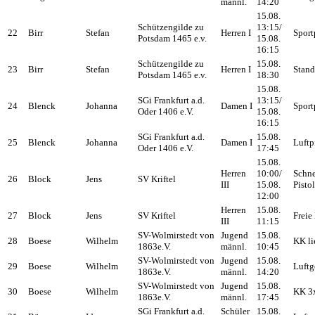
männl.
14:20
15.08.
Schützengilde zu
13:15/
22
Birr
Stefan
Herren I
Sport
Potsdam 1465 e.v.
15.08.
16:15
Schützengilde zu
15.08.
23
Birr
Stefan
Herren I
Stand
Potsdam 1465 e.v.
18:30
15.08.
SGi Frankfurt a.d.
13:15/
24
Blenck
Johanna
Damen I
Sport
Oder 1406 e.V.
15.08.
16:15
SGi Frankfurt a.d.
15.08.
25
Blenck
Johanna
Damen I
Luftp
Oder 1406 e.V.
17:45
15.08.
Herren
10:00/
Schne
26
Block
Jens
SV Kriftel
III
15.08.
Pisto
12:00
Herren
15.08.
27
Block
Jens
SV Kriftel
Freie 
III
11:15
SV-Wolmirstedt von
Jugend
15.08.
28
Boese
Wilhelm
KK li
1863e.V.
männl.
10:45
SV-Wolmirstedt von
Jugend
15.08.
29
Boese
Wilhelm
Luftg
1863e.V.
männl.
14:20
SV-Wolmirstedt von
Jugend
15.08.
30
Boese
Wilhelm
KK 3
1863e.V.
männl.
17:45
SGi Frankfurt a.d.
Schüler
15.08.