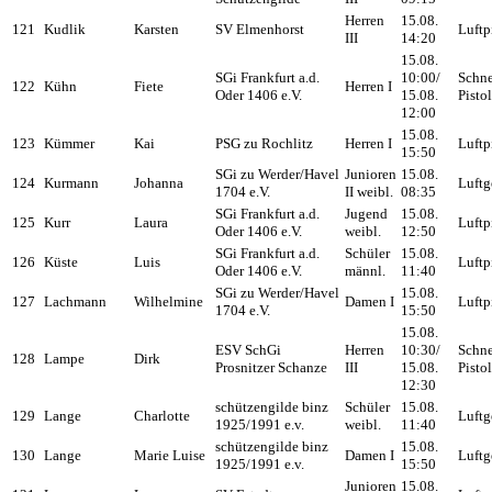
Herren
15.08.
121
Kudlik
Karsten
SV Elmenhorst
Luftp
III
14:20
15.08.
SGi Frankfurt a.d.
10:00/
Schne
122
Kühn
Fiete
Herren I
Oder 1406 e.V.
15.08.
Pisto
12:00
15.08.
123
Kümmer
Kai
PSG zu Rochlitz
Herren I
Luftp
15:50
SGi zu Werder/Havel
Junioren
15.08.
124
Kurmann
Johanna
Luftg
1704 e.V.
II weibl.
08:35
SGi Frankfurt a.d.
Jugend
15.08.
125
Kurr
Laura
Luftp
Oder 1406 e.V.
weibl.
12:50
SGi Frankfurt a.d.
Schüler
15.08.
126
Küste
Luis
Luftp
Oder 1406 e.V.
männl.
11:40
SGi zu Werder/Havel
15.08.
127
Lachmann
Wilhelmine
Damen I
Luftp
1704 e.V.
15:50
15.08.
ESV SchGi
Herren
10:30/
Schne
128
Lampe
Dirk
Prosnitzer Schanze
III
15.08.
Pisto
12:30
schützengilde binz
Schüler
15.08.
129
Lange
Charlotte
Luftg
1925/1991 e.v.
weibl.
11:40
schützengilde binz
15.08.
130
Lange
Marie Luise
Damen I
Luftg
1925/1991 e.v.
15:50
Junioren
15.08.