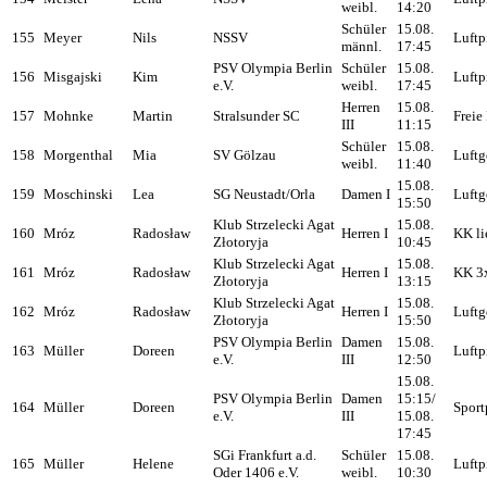
weibl.
14:20
Schüler
15.08.
155
Meyer
Nils
NSSV
Luftp
männl.
17:45
PSV Olympia Berlin
Schüler
15.08.
156
Misgajski
Kim
Luftp
e.V.
weibl.
17:45
Herren
15.08.
157
Mohnke
Martin
Stralsunder SC
Freie 
III
11:15
Schüler
15.08.
158
Morgenthal
Mia
SV Gölzau
Luftg
weibl.
11:40
15.08.
159
Moschinski
Lea
SG Neustadt/Orla
Damen I
Luftg
15:50
Klub Strzelecki Agat
15.08.
160
Mróz
Radosław
Herren I
KK li
Złotoryja
10:45
Klub Strzelecki Agat
15.08.
161
Mróz
Radosław
Herren I
KK 3
Złotoryja
13:15
Klub Strzelecki Agat
15.08.
162
Mróz
Radosław
Herren I
Luftg
Złotoryja
15:50
PSV Olympia Berlin
Damen
15.08.
163
Müller
Doreen
Luftp
e.V.
III
12:50
15.08.
PSV Olympia Berlin
Damen
15:15/
164
Müller
Doreen
Sport
e.V.
III
15.08.
17:45
SGi Frankfurt a.d.
Schüler
15.08.
165
Müller
Helene
Luftp
Oder 1406 e.V.
weibl.
10:30