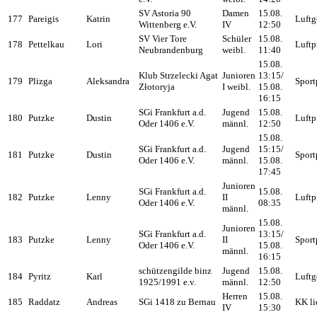
SV Astoria 90
Damen
15.08.
177
Pareigis
Katrin
Luftg
Wittenberg e.V.
IV
12:50
SV Vier Tore
Schüler
15.08.
178
Pettelkau
Lori
Luftp
Neubrandenburg
weibl.
11:40
15.08.
Klub Strzelecki Agat
Junioren
13:15/
179
Plizga
Aleksandra
Sport
Złotoryja
I weibl.
15.08.
16:15
SGi Frankfurt a.d.
Jugend
15.08.
180
Putzke
Dustin
Luftp
Oder 1406 e.V.
männl.
12:50
15.08.
SGi Frankfurt a.d.
Jugend
15:15/
181
Putzke
Dustin
Sport
Oder 1406 e.V.
männl.
15.08.
17:45
Junioren
SGi Frankfurt a.d.
15.08.
182
Putzke
Lenny
II
Luftp
Oder 1406 e.V.
08:35
männl.
15.08.
Junioren
SGi Frankfurt a.d.
13:15/
183
Putzke
Lenny
II
Sport
Oder 1406 e.V.
15.08.
männl.
16:15
schützengilde binz
Jugend
15.08.
184
Pyritz
Karl
Luftg
1925/1991 e.v.
männl.
12:50
Herren
15.08.
185
Raddatz
Andreas
SGi 1418 zu Bernau
KK li
IV
15:30