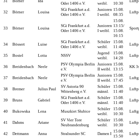
31
Börner
Ida
Luftp
Oder 1406 e.V.
weibl.
10:30
SGi Frankfurt a.d.
Junioren
15.08.
32
Börner
Louisa
Luftp
Oder 1406 e.V.
I weibl.
08:35
15.08.
SGi Frankfurt a.d.
Junioren
13:15/
33
Börner
Louisa
Sport
Oder 1406 e.V.
I weibl.
15.08.
16:15
SGi Frankfurt a.d.
Schüler
15.08.
34
Bössert
Luise
Luftp
Oder 1406 e.V.
weibl.
11:40
Jugend
15.08.
35
Bostel
Lotta
NSSV
Luftp
weibl.
14:20
PSV Olympia Berlin
Junioren
15.08.
36
Breidenbach
Neele
KK 3
e.V.
II weibl.
13:15
PSV Olympia Berlin
Junioren
15.08.
37
Breidenbach
Neele
Luftg
e.V.
II weibl.
17:45
SV Astoria 90
Schüler
15.08.
38
Bremer
Julius Paul
Luftp
Wittenberg e.V.
männl.
11:40
SGi Frankfurt a.d.
Schüler
15.08.
39
Bruns
Gabriel
Luftp
Oder 1406 e.V.
männl.
11:40
Schüler
15.08.
40
Bukowska
Lena
Muszkiet Słubice
Luftg
weibl.
10:30
SV Vier Tore
Schüler
15.08.
41
Dahms
Ariane
Luftp
Neubrandenburg
weibl.
10:30
15.08.
42
Dettmann
Anna
Stralsunder SC
Damen I
Luftp
15:50