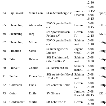
12:30
15.08.
Junioren
13:15/
64
Fijalkowski
Marc Leon
SGm Strausberg e.V.
Sport
I männl.
15.08.
16:15
PSV Olympia Berlin
15.08.
65
Flemming
Alexander
Herren II
KK li
e.V.
10:45
SV Sportschiessen
Herren
15.08.
66
Flemming
Jörg
KK li
Petkus e.V
IV
12:15
PSV Olympia Berlin
Schüler
15.08.
67
Flemming
Miriam
Luftg
e.V.
weibl.
11:40
Schützengilde zu
Jugend
15.08.
68
Friedrich
Sarah
Luftg
Lübben
weibl.
14:20
SGi Frankfurt a.d.
Schüler
15.08.
69
Fritz
Helene
Luftp
Oder 1406 e.V.
weibl.
10:30
Schüler
15.08.
70
Frühauf
Charlie
SG Neustadt/Orla
Luftg
männl.
11:40
SGi zu Werder/Havel
Schüler
15.08.
71
Funke
Emma Lynn
Luftg
1704 e.V.
weibl.
10:30
Herren
15.08.
72
Gartmann
Frank
SV Zentrum Berlin
Luftp
IV
14:20
Junioren
15.08.
73
Geier
Emily
SV Gölzau
KK li
II weibl.
09:15
15.08.
74
Goldammer
Martin
SB Lehnitz e.V.
Herren I
Luftp
15:50