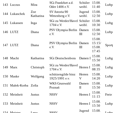
SGi Frankfurt a.d.
Schüler
15.08.
143
Luczus
Mira
Luftp
Oder 1406 e.V.
weibl.
11:40
Zoe
SV Astoria 90
Jugend
15.08.
144
Lukaschek
Luftp
Katharina
Wittenberg e.V.
weibl.
12:50
SGi zu Werder/Havel
Schüler
15.08.
145
Lukassen
Inga
Luftg
1704 e.V.
weibl.
10:30
PSV Olympia Berlin
Damen
15.08.
146
LUTZ
Diana
Luftp
e.V.
III
12:50
15.08.
PSV Olympia Berlin
Damen
15:15/
147
LUTZ
Diana
Sport
e.V.
III
15.08.
17:45
15.08.
148
Macht
Katharina
SGi Deutschenbora
Damen I
Luftg
15:50
SGi zu Werder/Havel
15.08.
149
Marx
Christoph
Herren I
Luftg
1704 e.V.
08:35
schützengilde binz
Herren
15.08.
150
Maske
Wolfgang
Luftp
1925/1991 e.v.
V
14:20
WKS Grunwald
Damen
15.08.
151
Małek-Korba
Zofia
Luftp
Poznań
II
15:50
15.08.
152
Meinheit
Justus
NSSV
Herren I
Freie 
11:15
15.08.
153
Meinheit
Justus
NSSV
Herren I
Luftp
15:50
Jugend
15.08.
154
Meister
Lena
NSSV
Luftp