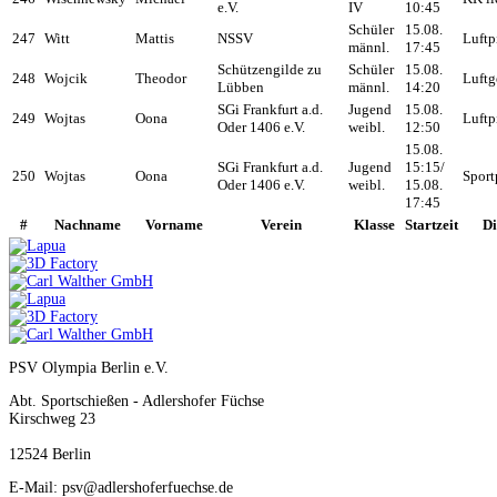
e.V.
IV
10:45
Schüler
15.08.
247
Witt
Mattis
NSSV
Luftp
männl.
17:45
Schützengilde zu
Schüler
15.08.
248
Wojcik
Theodor
Luftg
Lübben
männl.
14:20
SGi Frankfurt a.d.
Jugend
15.08.
249
Wojtas
Oona
Luftp
Oder 1406 e.V.
weibl.
12:50
15.08.
SGi Frankfurt a.d.
Jugend
15:15/
250
Wojtas
Oona
Sport
Oder 1406 e.V.
weibl.
15.08.
17:45
#
Nachname
Vorname
Verein
Klasse
Startzeit
Di
PSV Olympia Berlin e.V.
Abt. Sportschießen - Adlershofer Füchse
Kirschweg 23
12524 Berlin
E-Mail: psv@adlershoferfuechse.de