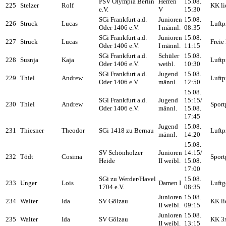
PSV Olympia Berlin
Herren
15.08.
225
Stelzer
Rolf
KK li
e.V.
V
15:30
SGi Frankfurt a.d.
Junioren
15.08.
226
Struck
Lucas
Luftp
Oder 1406 e.V.
I männl.
08:35
SGi Frankfurt a.d.
Junioren
15.08.
227
Struck
Lucas
Freie 
Oder 1406 e.V.
I männl.
11:15
SGi Frankfurt a.d.
Schüler
15.08.
228
Susnja
Kaja
Luftp
Oder 1406 e.V.
weibl.
10:30
SGi Frankfurt a.d.
Jugend
15.08.
229
Thiel
Andrew
Luftp
Oder 1406 e.V.
männl.
12:50
15.08.
SGi Frankfurt a.d.
Jugend
15:15/
230
Thiel
Andrew
Sport
Oder 1406 e.V.
männl.
15.08.
17:45
Jugend
15.08.
231
Thiesner
Theodor
SGi 1418 zu Bernau
Luftp
männl.
14:20
15.08.
SV Schönholzer
Junioren
14:15/
232
Tödt
Cosima
Sport
Heide
II weibl.
15.08.
17:00
SGi zu Werder/Havel
15.08.
233
Unger
Lois
Damen I
Luftg
1704 e.V.
08:35
Junioren
15.08.
234
Walter
Ida
SV Gölzau
KK li
II weibl.
09:15
Junioren
15.08.
235
Walter
Ida
SV Gölzau
KK 3
II weibl.
13:15