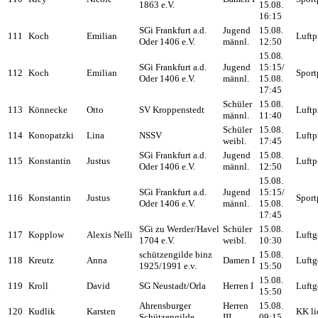
1863 e.V.
15.08.
16:15
SGi Frankfurt a.d.
Jugend
15.08.
111
Koch
Emilian
Luftp
Oder 1406 e.V.
männl.
12:50
15.08.
SGi Frankfurt a.d.
Jugend
15:15/
112
Koch
Emilian
Sport
Oder 1406 e.V.
männl.
15.08.
17:45
Schüler
15.08.
113
Könnecke
Otto
SV Kroppenstedt
Luftp
männl.
11:40
Schüler
15.08.
114
Konopatzki
Lina
NSSV
Luftp
weibl.
17:45
SGi Frankfurt a.d.
Jugend
15.08.
115
Konstantin
Justus
Luftp
Oder 1406 e.V.
männl.
12:50
15.08.
SGi Frankfurt a.d.
Jugend
15:15/
116
Konstantin
Justus
Sport
Oder 1406 e.V.
männl.
15.08.
17:45
SGi zu Werder/Havel
Schüler
15.08.
117
Kopplow
Alexis Nelli
Luftg
1704 e.V.
weibl.
10:30
schützengilde binz
15.08.
118
Kreutz
Anna
Damen I
Luftg
1925/1991 e.v.
15:50
15.08.
119
Kroll
David
SG Neustadt/Orla
Herren I
Luftg
15:50
Ahrensburger
Herren
15.08.
120
Kudlik
Karsten
KK li
Schützengilde
III
09:15