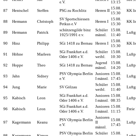
e.V.
13:15
15.08.
87
Hentschel
Steffen
PSG zu Rochlitz
Herren II
KK li
15:30
SV Sportschiessen
15.08.
88
Hermann
Christoph
Herren I
KK li
Petkus e.V
15:30
schützengilde binz
Schüler
15.08.
89
Hermann
Patrick
Luftg
1925/1991 e.v.
männl.
11:40
15.08.
90
Hinz
Philipp
SGi 1418 zu Bernau
Herren I
KK li
15:30
SGi Frankfurt a.d.
Schüler
15.08.
91
Höhne
Marleen
Luftp
Oder 1406 e.V.
weibl.
10:30
Jugend
15.08.
92
Hoppe
Theo
SGi 1418 zu Bernau
Luftp
männl.
14:20
PSV Olympia Berlin
Junioren
15.08.
93
Jahn
Sidney
Luftg
e.V.
I männl.
17:45
Schüler
15.08.
94
Jung
Marie
SV Gölzau
Luftg
weibl.
11:40
SGi Frankfurt a.d.
Junioren
15.08.
95
Kabisch
Leon
Luftp
Oder 1406 e.V.
I männl.
08:35
SGi Frankfurt a.d.
Junioren
15.08.
96
Kabisch
Leon
Freie 
Oder 1406 e.V.
I männl.
11:15
Junioren
PSV Olympia Berlin
15.08.
97
Kagermann
Keanu
II
Luftp
e.V.
17:45
männl.
PSV Olympia Berlin
Schüler
15.08.
98
Kagermann
Kimon
Luftg