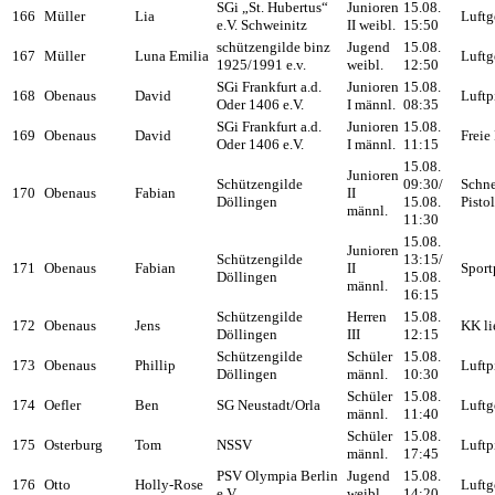
SGi „St. Hubertus“
Junioren
15.08.
166
Müller
Lia
Luftg
e.V. Schweinitz
II weibl.
15:50
schützengilde binz
Jugend
15.08.
167
Müller
Luna Emilia
Luftg
1925/1991 e.v.
weibl.
12:50
SGi Frankfurt a.d.
Junioren
15.08.
168
Obenaus
David
Luftp
Oder 1406 e.V.
I männl.
08:35
SGi Frankfurt a.d.
Junioren
15.08.
169
Obenaus
David
Freie 
Oder 1406 e.V.
I männl.
11:15
15.08.
Junioren
Schützengilde
09:30/
Schne
170
Obenaus
Fabian
II
Döllingen
15.08.
Pisto
männl.
11:30
15.08.
Junioren
Schützengilde
13:15/
171
Obenaus
Fabian
II
Sport
Döllingen
15.08.
männl.
16:15
Schützengilde
Herren
15.08.
172
Obenaus
Jens
KK li
Döllingen
III
12:15
Schützengilde
Schüler
15.08.
173
Obenaus
Phillip
Luftp
Döllingen
männl.
10:30
Schüler
15.08.
174
Oefler
Ben
SG Neustadt/Orla
Luftg
männl.
11:40
Schüler
15.08.
175
Osterburg
Tom
NSSV
Luftp
männl.
17:45
PSV Olympia Berlin
Jugend
15.08.
176
Otto
Holly-Rose
Luftg
e.V.
weibl.
14:20