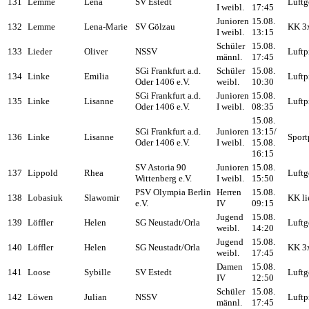
131
Lemme
Lena
SV Estedt
Luftg
I weibl.
17:45
Junioren
15.08.
132
Lemme
Lena-Marie
SV Gölzau
KK 3
I weibl.
13:15
Schüler
15.08.
133
Lieder
Oliver
NSSV
Luftp
männl.
17:45
SGi Frankfurt a.d.
Schüler
15.08.
134
Linke
Emilia
Luftp
Oder 1406 e.V.
weibl.
10:30
SGi Frankfurt a.d.
Junioren
15.08.
135
Linke
Lisanne
Luftp
Oder 1406 e.V.
I weibl.
08:35
15.08.
SGi Frankfurt a.d.
Junioren
13:15/
136
Linke
Lisanne
Sport
Oder 1406 e.V.
I weibl.
15.08.
16:15
SV Astoria 90
Junioren
15.08.
137
Lippold
Rhea
Luftg
Wittenberg e.V.
I weibl.
15:50
PSV Olympia Berlin
Herren
15.08.
138
Lobasiuk
Slawomir
KK li
e.V.
IV
09:15
Jugend
15.08.
139
Löffler
Helen
SG Neustadt/Orla
Luftg
weibl.
14:20
Jugend
15.08.
140
Löffler
Helen
SG Neustadt/Orla
KK 3
weibl.
17:45
Damen
15.08.
141
Loose
Sybille
SV Estedt
Luftg
IV
12:50
Schüler
15.08.
142
Löwen
Julian
NSSV
Luftp
männl.
17:45