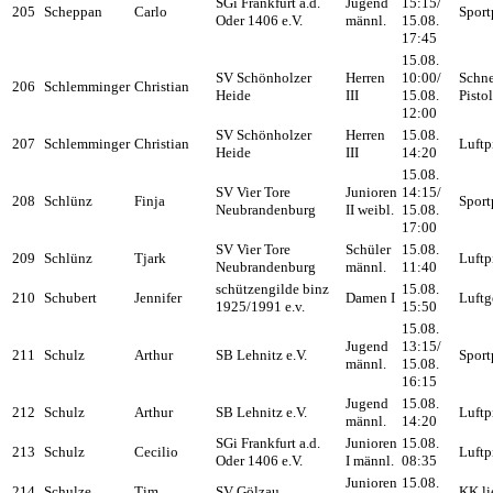
SGi Frankfurt a.d.
Jugend
15:15/
205
Scheppan
Carlo
Sport
Oder 1406 e.V.
männl.
15.08.
17:45
15.08.
SV Schönholzer
Herren
10:00/
Schne
206
Schlemminger
Christian
Heide
III
15.08.
Pisto
12:00
SV Schönholzer
Herren
15.08.
207
Schlemminger
Christian
Luftp
Heide
III
14:20
15.08.
SV Vier Tore
Junioren
14:15/
208
Schlünz
Finja
Sport
Neubrandenburg
II weibl.
15.08.
17:00
SV Vier Tore
Schüler
15.08.
209
Schlünz
Tjark
Luftp
Neubrandenburg
männl.
11:40
schützengilde binz
15.08.
210
Schubert
Jennifer
Damen I
Luftg
1925/1991 e.v.
15:50
15.08.
Jugend
13:15/
211
Schulz
Arthur
SB Lehnitz e.V.
Sport
männl.
15.08.
16:15
Jugend
15.08.
212
Schulz
Arthur
SB Lehnitz e.V.
Luftp
männl.
14:20
SGi Frankfurt a.d.
Junioren
15.08.
213
Schulz
Cecilio
Luftp
Oder 1406 e.V.
I männl.
08:35
Junioren
15.08.
214
Schulze
Tim
SV Gölzau
KK li