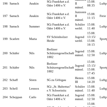
SGi Frankfurt a.d.
15.08.
196
Sarrach
Anakin
II
Luftp
Oder 1406 e.V.
08:35
männl.
Junioren
SGi Frankfurt a.d.
15.08.
197
Sarrach
Anakin
II
Freie 
Oder 1406 e.V.
11:15
männl.
SGi Frankfurt a.d.
Schüler
15.08.
198
Sarrach
Summer
Luftp
Oder 1406 e.V.
weibl.
11:40
15.08.
SV Schönholzer
Jugend
13:15/
199
Scarlett
Maria
Sport
Heide
weibl.
15.08.
16:15
Berliner
Jugend
15.08.
200
Schäfer
Nils
Schützengesellschaft
Luftp
männl.
12:50
1882
15.08.
Berliner
Jugend
15:15/
201
Schäfer
Nils
Schützengesellschaft
Sport
männl.
15.08.
1882
17:45
Herren
15.08.
202
Schaff
Sören
SG zu Uebigau
Luftg
III
14:20
SGi „St. Hubertus“
Schüler
15.08.
203
Schell
Lennox
Luftg
e.V. Schweinitz
männl.
11:40
SGi Frankfurt a.d.
Jugend
15.08.
204
Scheppan
Carlo
Luftp
Oder 1406 e.V.
männl.
12:50
15.08.