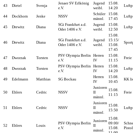
Jenaer SV Erlkönig
Jugend
15.08.
43
Dietel
Svenja
Luftp
e.V.
weibl.
14:20
Schüler
15.08.
44
Dockhorn
Jenke
NSSV
Luftp
männl.
17:45
SGi Frankfurt a.d.
Jugend
15.08.
45
Drewitz
Diana
Luftp
Oder 1406 e.V.
weibl.
12:50
15.08.
SGi Frankfurt a.d.
Jugend
15:15/
46
Drewitz
Diana
Sport
Oder 1406 e.V.
weibl.
15.08.
17:45
PSV Olympia Berlin
Herren
15.08.
47
Dworzak
Torsten
Freie 
e.V.
IV
11:15
PSV Olympia Berlin
Herren
15.08.
48
Dworzak
Torsten
Luftp
e.V.
IV
14:20
Herren
15.08.
49
Edelmann
Matthias
SG Bockau
KK li
IV
10:45
Junioren
15.08.
50
Ehlers
Cedric
NSSV
II
Freie 
11:15
männl.
Junioren
15.08.
51
Ehlers
Cedric
NSSV
II
Luftp
15:50
männl.
15.08.
Junioren
PSV Olympia Berlin
09:00/
Schne
52
Ehlers
Louis
II
e.V.
15.08.
Pisto
männl.
11:00