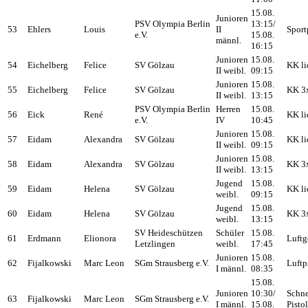
15.08.
Junioren
PSV Olympia Berlin
13:15/
53
Ehlers
Louis
II
Sport
e.V.
15.08.
männl.
16:15
Junioren
15.08.
54
Eichelberg
Felice
SV Gölzau
KK li
II weibl.
09:15
Junioren
15.08.
55
Eichelberg
Felice
SV Gölzau
KK 3
II weibl.
13:15
PSV Olympia Berlin
Herren
15.08.
56
Eick
René
KK li
e.V.
IV
10:45
Junioren
15.08.
57
Eidam
Alexandra
SV Gölzau
KK li
II weibl.
09:15
Junioren
15.08.
58
Eidam
Alexandra
SV Gölzau
KK 3
II weibl.
13:15
Jugend
15.08.
59
Eidam
Helena
SV Gölzau
KK li
weibl.
09:15
Jugend
15.08.
60
Eidam
Helena
SV Gölzau
KK 3
weibl.
13:15
SV Heideschützen
Schüler
15.08.
61
Erdmann
Elionora
Luftg
Letzlingen
weibl.
17:45
Junioren
15.08.
62
Fijalkowski
Marc Leon
SGm Strausberg e.V.
Luftp
I männl.
08:35
15.08.
Junioren
10:30/
Schne
63
Fijalkowski
Marc Leon
SGm Strausberg e.V.
I männl.
15.08.
Pisto