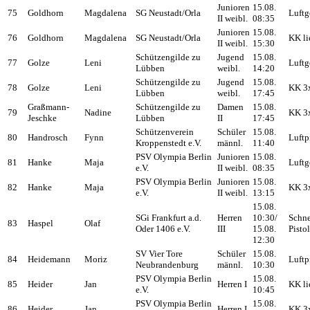
Junioren
15.08.
75
Goldhorn
Magdalena
SG Neustadt/Orla
Luftg
II weibl.
08:35
Junioren
15.08.
76
Goldhorn
Magdalena
SG Neustadt/Orla
KK li
II weibl.
15:30
Schützengilde zu
Jugend
15.08.
77
Golze
Leni
Luftg
Lübben
weibl.
14:20
Schützengilde zu
Jugend
15.08.
78
Golze
Leni
KK 3
Lübben
weibl.
17:45
Graßmann-
Schützengilde zu
Damen
15.08.
79
Nadine
KK 3
Jeschke
Lübben
II
17:45
Schützenverein
Schüler
15.08.
80
Handrosch
Fynn
Luftp
Kroppenstedt e.V.
männl.
11:40
PSV Olympia Berlin
Junioren
15.08.
81
Hanke
Maja
Luftg
e.V.
II weibl.
08:35
PSV Olympia Berlin
Junioren
15.08.
82
Hanke
Maja
KK 3
e.V.
II weibl.
13:15
15.08.
SGi Frankfurt a.d.
Herren
10:30/
Schne
83
Haspel
Olaf
Oder 1406 e.V.
III
15.08.
Pisto
12:30
SV Vier Tore
Schüler
15.08.
84
Heidemann
Moriz
Luftp
Neubrandenburg
männl.
10:30
PSV Olympia Berlin
15.08.
85
Heider
Jan
Herren I
KK li
e.V.
10:45
PSV Olympia Berlin
15.08.
86
Heider
Jan
Herren I
KK 3