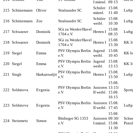
I männl.
09:15
Schüler
15.08.
215
Schünemann
Oliver
Stralsunder SC
Luftp
männl.
11:40
Schüler
15.08.
216
Schünemann
Zoe
Stralsunder SC
Luftg
weibl.
10:30
SGi zu Werder/Havel
15.08.
217
Schwarzer
Dominik
Herren I
Luftg
1704 e.V.
08:35
SGi zu Werder/Havel
15.08.
218
Schwarzer
Dominik
Herren I
KK 3
1704 e.V.
15:30
PSV Olympia Berlin
Jugend
15.08.
219
Siegel
Emma
KK li
e.V.
weibl.
10:45
PSV Olympia Berlin
Jugend
15.08.
220
Siegel
Emma
KK 3
e.V.
weibl.
13:15
PSV Olympia Berlin
15.08.
221
Singh
Harkanwaljit
Herren I
Luftp
e.V.
15:50
15.08.
PSV Olympia Berlin
Junioren
13:15/
222
Soldatova
Evgenia
Sport
e.V.
II weibl.
15.08.
16:15
PSV Olympia Berlin
Junioren
15.08.
223
Soldatova
Evgenia
Luftp
e.V.
II weibl.
17:45
15.08.
Büdinger SG 1353
Junioren
09:30/
Schne
224
Steinmetz
Simon
e.V.
I männl.
15.08.
Pisto
11:30