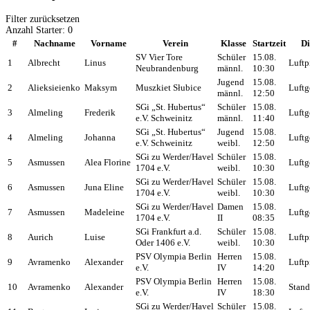
Filter zurücksetzen
Anzahl Starter:
0
#
Nachname
Vorname
Verein
Klasse
Startzeit
Di
SV Vier Tore
Schüler
15.08.
1
Albrecht
Linus
Luftp
Neubrandenburg
männl.
10:30
Jugend
15.08.
2
Alieksieienko
Maksym
Muszkiet Słubice
Luftg
männl.
12:50
SGi „St. Hubertus“
Schüler
15.08.
3
Almeling
Frederik
Luftg
e.V. Schweinitz
männl.
11:40
SGi „St. Hubertus“
Jugend
15.08.
4
Almeling
Johanna
Luftg
e.V. Schweinitz
weibl.
12:50
SGi zu Werder/Havel
Schüler
15.08.
5
Asmussen
Alea Florine
Luftg
1704 e.V.
weibl.
10:30
SGi zu Werder/Havel
Schüler
15.08.
6
Asmussen
Juna Eline
Luftg
1704 e.V.
weibl.
10:30
SGi zu Werder/Havel
Damen
15.08.
7
Asmussen
Madeleine
Luftg
1704 e.V.
II
08:35
SGi Frankfurt a.d.
Schüler
15.08.
8
Aurich
Luise
Luftp
Oder 1406 e.V.
weibl.
10:30
PSV Olympia Berlin
Herren
15.08.
9
Avramenko
Alexander
Luftp
e.V.
IV
14:20
PSV Olympia Berlin
Herren
15.08.
10
Avramenko
Alexander
Stand
e.V.
IV
18:30
SGi zu Werder/Havel
Schüler
15.08.