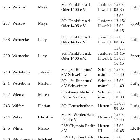
SGi Frankfurt a.d.
Junioren
15.08.
236
Warsow
Maya
Luftp
Oder 1406 e.V.
II weibl.
08:35
15.08.
SGi Frankfurt a.d.
Junioren
13:15/
237
Warsow
Maya
Sport
Oder 1406 e.V.
II weibl.
15.08.
16:15
SGi Frankfurt a.d.
Junioren
15.08.
238
Wernecke
Lucy
Luftp
Oder 1406 e.V.
II weibl.
08:35
15.08.
SGi Frankfurt a.d.
Junioren
13:15/
239
Wernecke
Lucy
Sport
Oder 1406 e.V.
II weibl.
15.08.
16:15
SGi „St. Hubertus“
Schüler
15.08.
240
Wetteborn
Juliano
Luftg
e.V. Schweinitz
männl.
11:40
SGi „St. Hubertus“
Schüler
15.08.
241
Wetteborn
Marlon
Luftg
e.V. Schweinitz
männl.
11:40
schützengilde binz
Schüler
15.08.
242
Wienke
Mateo
Luftg
1925/1991 e.v.
männl.
10:30
15.08.
243
Wilfert
Florian
SGi Deutschenbora
Herren I
Luftg
08:35
SGi zu Werder/Havel
15.08.
244
Wilke
Christina
Damen I
Luftg
1704 e.V.
17:45
PSV Olympia Berlin
Herren
15.08.
245
Winter
Marco
KK li
e.V.
III
10:45
PSV Olympia Berlin
Herren
15.08.
246
Wischnewsky
Michael
KK li